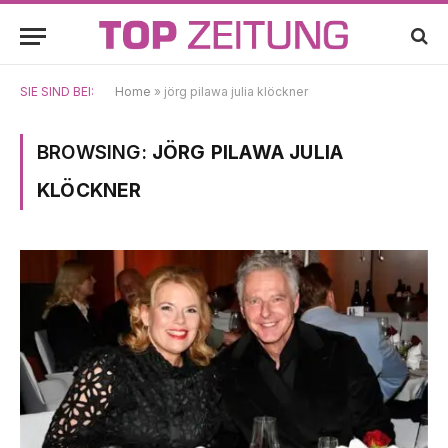
SIE SIND BEI:
Home
»
jörg pilawa julia klöckner
BROWSING:
JÖRG PILAWA JULIA
KLÖCKNER