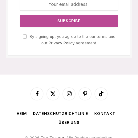
By signing up, you agree to the our terms and
our
Privacy Policy
agreement.
Facebook
X
Instagram
Pinterest
TikTok
(Twitter)
HEIM
DATENSCHUTZRICHTLINIE
KONTAKT
ÜBER UNS
© 2026
Top Zeitung
. Alle Rechte vorbehalten.