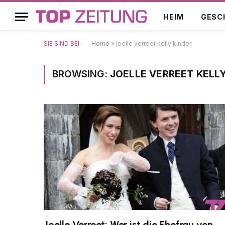
HEIM
GESC
SIE SIND BEI:
Home
»
joelle verreet kelly kinder
BROWSING:
JOELLE VERREET KELLY
Joelle Verreet: Wer ist die Ehefrau von