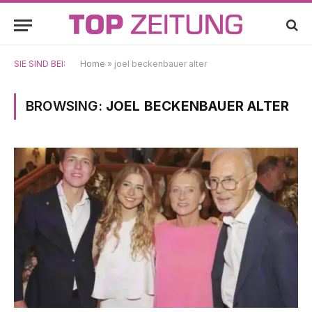
SIE SIND BEI:
Home
»
joel beckenbauer alter
BROWSING:
JOEL BECKENBAUER ALTER