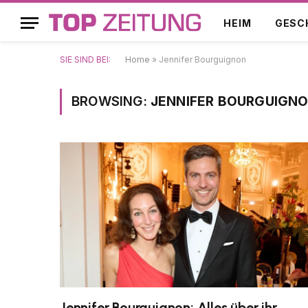
HEIM
GESC
SIE SIND BEI:
Home
»
Jennifer Bourguignon
BROWSING:
JENNIFER BOURGUIGN
Jennifer Bourguignon: Alles über ihr