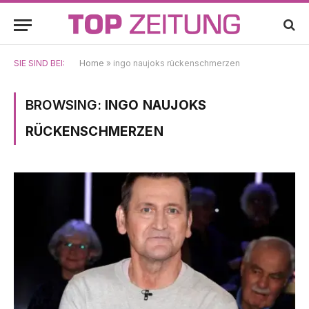
SIE SIND BEI:
Home
»
ingo naujoks rückenschmerzen
BROWSING:
INGO NAUJOKS
RÜCKENSCHMERZEN