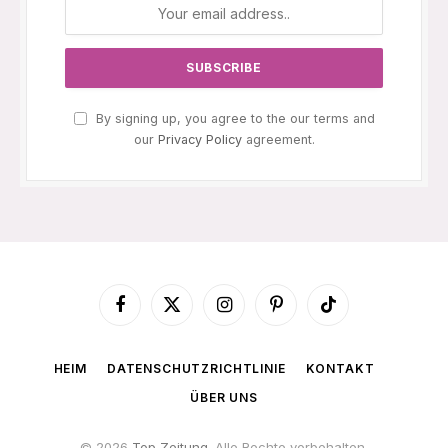
By signing up, you agree to the our terms and
our
Privacy Policy
agreement.
Facebook
X
Instagram
Pinterest
TikTok
(Twitter)
HEIM
DATENSCHUTZRICHTLINIE
KONTAKT
ÜBER UNS
© 2026
Top Zeitung
. Alle Rechte vorbehalten.