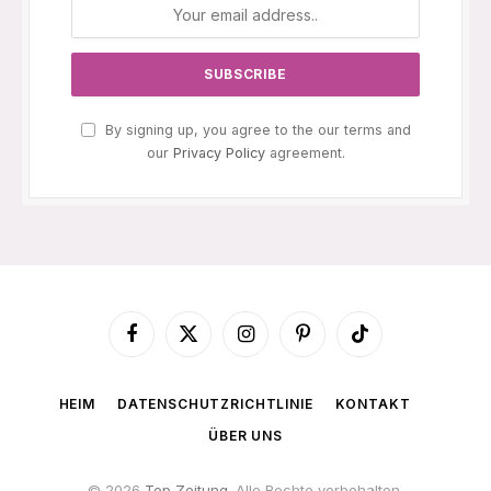
By signing up, you agree to the our terms and
our
Privacy Policy
agreement.
Facebook
X
Instagram
Pinterest
TikTok
(Twitter)
HEIM
DATENSCHUTZRICHTLINIE
KONTAKT
ÜBER UNS
© 2026
Top Zeitung
. Alle Rechte vorbehalten.