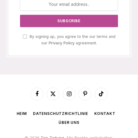
By signing up, you agree to the our terms and
our
Privacy Policy
agreement.
Facebook
X
Instagram
Pinterest
TikTok
(Twitter)
HEIM
DATENSCHUTZRICHTLINIE
KONTAKT
ÜBER UNS
© 2026
Top Zeitung
. Alle Rechte vorbehalten.