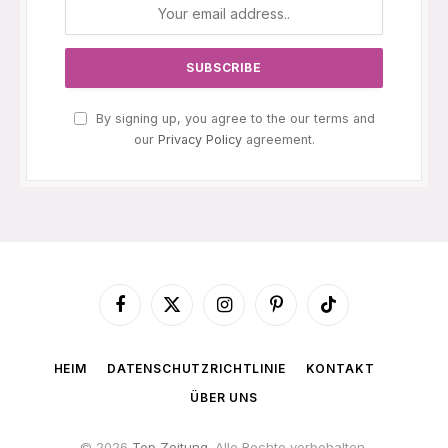
By signing up, you agree to the our terms and
our
Privacy Policy
agreement.
Facebook
X
Instagram
Pinterest
TikTok
(Twitter)
HEIM
DATENSCHUTZRICHTLINIE
KONTAKT
ÜBER UNS
© 2026
Top Zeitung
. Alle Rechte vorbehalten.