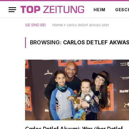
HEIM
GESC
SIE SIND BEI:
Home
»
carlos detlef akwasi alter
BROWSING:
CARLOS DETLEF AKWAS
Carlos Detlef Akwasi: Was über Detlef