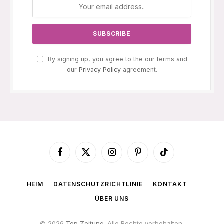
By signing up, you agree to the our terms and
our
Privacy Policy
agreement.
Facebook
X
Instagram
Pinterest
TikTok
(Twitter)
HEIM
DATENSCHUTZRICHTLINIE
KONTAKT
ÜBER UNS
© 2026
Top Zeitung
. Alle Rechte vorbehalten.