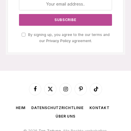
By signing up, you agree to the our terms and
our
Privacy Policy
agreement.
Facebook
X
Instagram
Pinterest
TikTok
(Twitter)
HEIM
DATENSCHUTZRICHTLINIE
KONTAKT
ÜBER UNS
© 2026
Top Zeitung
. Alle Rechte vorbehalten.