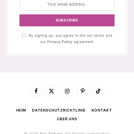
By signing up, you agree to the our terms and
our
Privacy Policy
agreement.
Facebook
X
Instagram
Pinterest
TikTok
(Twitter)
HEIM
DATENSCHUTZRICHTLINIE
KONTAKT
ÜBER UNS
© 2026
Top Zeitung
. Alle Rechte vorbehalten.