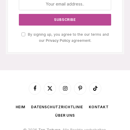
By signing up, you agree to the our terms and
our
Privacy Policy
agreement.
Facebook
X
Instagram
Pinterest
TikTok
(Twitter)
HEIM
DATENSCHUTZRICHTLINIE
KONTAKT
ÜBER UNS
© 2026
Top Zeitung
. Alle Rechte vorbehalten.