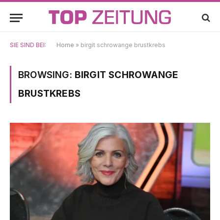
SIE SIND BEI:
Home
»
birgit schrowange brustkrebs
BROWSING:
BIRGIT SCHROWANGE
BRUSTKREBS