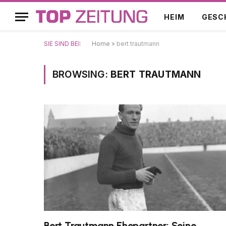
HEIM
GESC
SIE SIND BEI:
Home
»
bert trautmann
BROWSING:
BERT TRAUTMANN
Bert Trautmann Ehepartner: Seine