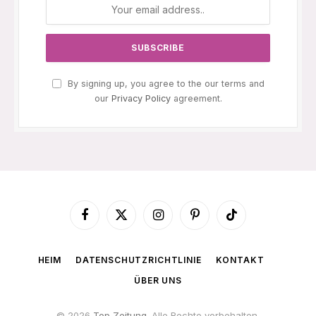
By signing up, you agree to the our terms and
our
Privacy Policy
agreement.
Facebook
X
Instagram
Pinterest
TikTok
(Twitter)
HEIM
DATENSCHUTZRICHTLINIE
KONTAKT
ÜBER UNS
© 2026
Top Zeitung
. Alle Rechte vorbehalten.