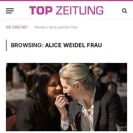
SIE SIND BEI:
Home
»
alice weidel frau
BROWSING:
ALICE WEIDEL FRAU