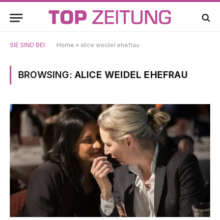
SIE SIND BEI:
Home
»
alice weidel ehefrau
BROWSING:
ALICE WEIDEL EHEFRAU