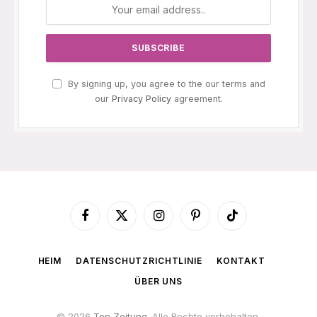
By signing up, you agree to the our terms and
our
Privacy Policy
agreement.
Facebook
X
Instagram
Pinterest
TikTok
(Twitter)
HEIM
DATENSCHUTZRICHTLINIE
KONTAKT
ÜBER UNS
© 2026
Top Zeitung
. Alle Rechte vorbehalten.