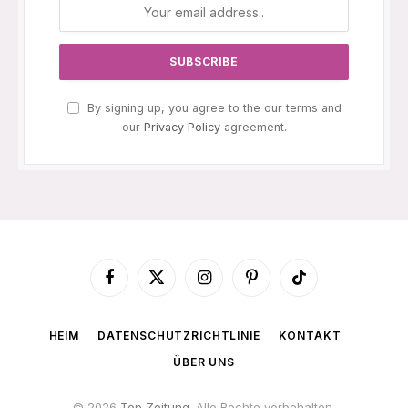
By signing up, you agree to the our terms and
our
Privacy Policy
agreement.
Facebook
X
Instagram
Pinterest
TikTok
(Twitter)
HEIM
DATENSCHUTZRICHTLINIE
KONTAKT
ÜBER UNS
© 2026
Top Zeitung
. Alle Rechte vorbehalten.