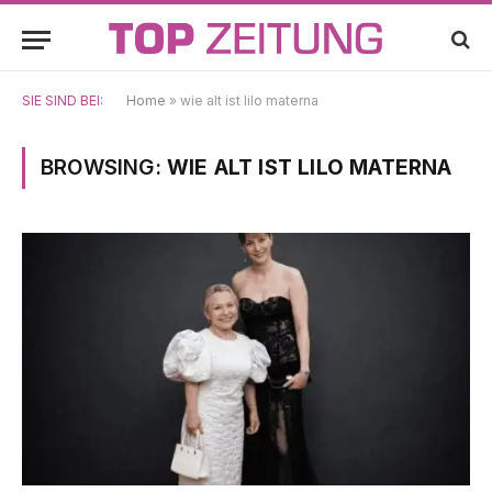
SIE SIND BEI:
Home
»
wie alt ist lilo materna
BROWSING:
WIE ALT IST LILO MATERNA