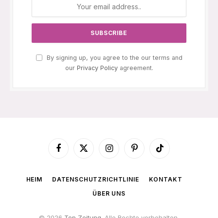
By signing up, you agree to the our terms and
our
Privacy Policy
agreement.
Facebook
X
Instagram
Pinterest
TikTok
(Twitter)
HEIM
DATENSCHUTZRICHTLINIE
KONTAKT
ÜBER UNS
© 2026
Top Zeitung
. Alle Rechte vorbehalten.