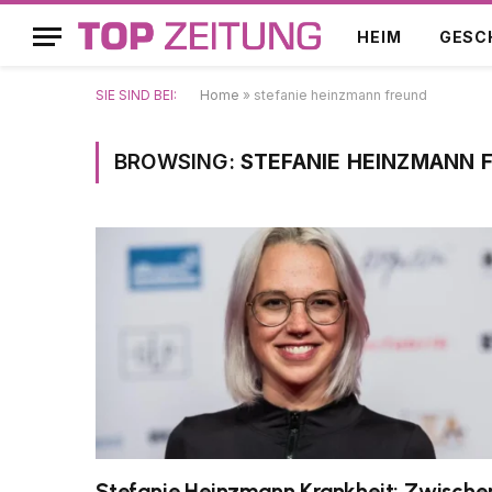
HEIM
GESC
SIE SIND BEI:
Home
»
stefanie heinzmann freund
BROWSING:
STEFANIE HEINZMANN 
Stefanie Heinzmann Krankheit: Zwische