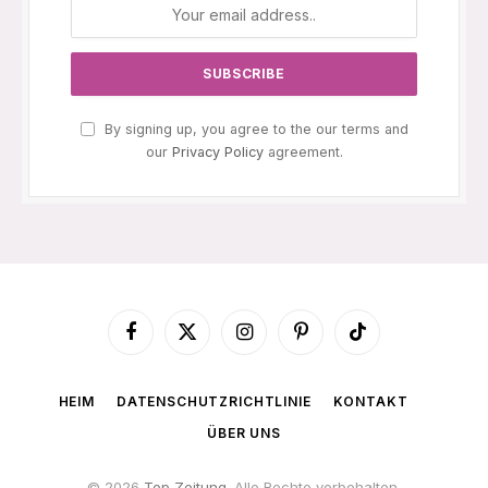
By signing up, you agree to the our terms and
our
Privacy Policy
agreement.
Facebook
X
Instagram
Pinterest
TikTok
(Twitter)
HEIM
DATENSCHUTZRICHTLINIE
KONTAKT
ÜBER UNS
© 2026
Top Zeitung
. Alle Rechte vorbehalten.