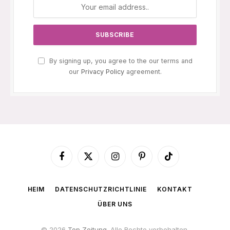
By signing up, you agree to the our terms and
our
Privacy Policy
agreement.
Facebook
X
Instagram
Pinterest
TikTok
(Twitter)
HEIM
DATENSCHUTZRICHTLINIE
KONTAKT
ÜBER UNS
© 2026
Top Zeitung
. Alle Rechte vorbehalten.