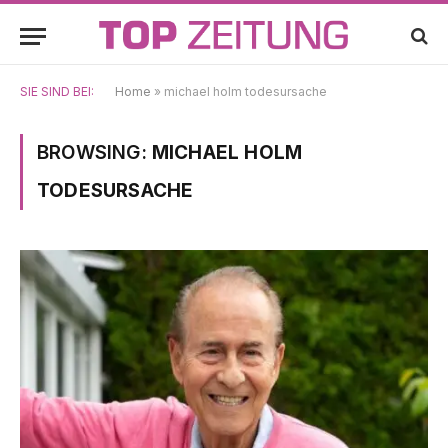
SIE SIND BEI:
Home
»
michael holm todesursache
BROWSING:
MICHAEL HOLM
TODESURSACHE