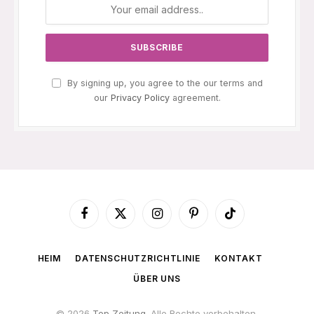
By signing up, you agree to the our terms and
our
Privacy Policy
agreement.
Facebook
X
Instagram
Pinterest
TikTok
(Twitter)
HEIM
DATENSCHUTZRICHTLINIE
KONTAKT
ÜBER UNS
© 2026
Top Zeitung
. Alle Rechte vorbehalten.