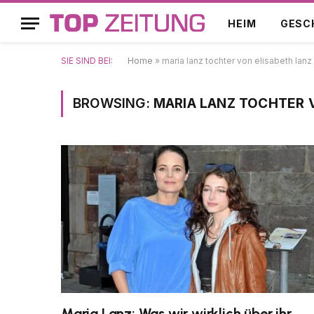
HEIM
GESC
SIE SIND BEI:
Home
»
maria lanz tochter von elisabeth lanz
BROWSING:
MARIA LANZ TOCHTER 
Maria Lanz: Was wir wirklich über ihr