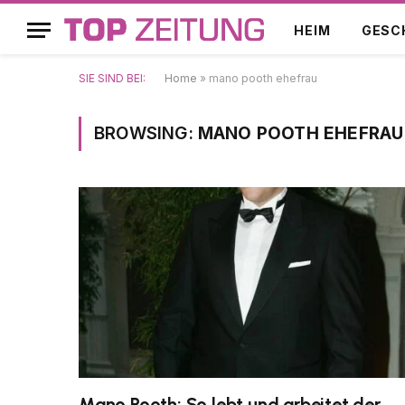
HEIM
GESC
SIE SIND BEI:
Home
»
mano pooth ehefrau
BROWSING:
MANO POOTH EHEFRAU
Mano Pooth: So lebt und arbeitet der