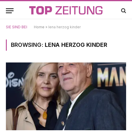
SIE SIND BEI:
Home
»
lena herzog kinder
BROWSING:
LENA HERZOG KINDER