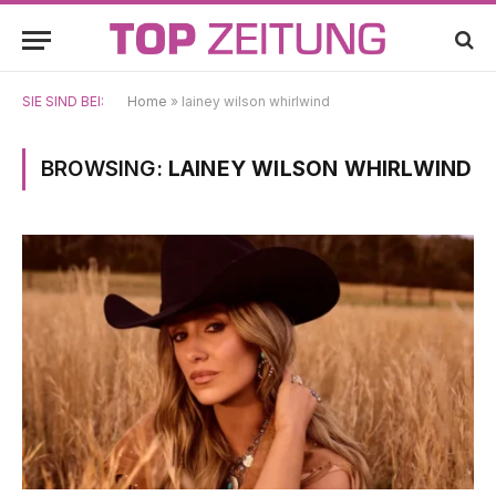
SIE SIND BEI:
Home
»
lainey wilson whirlwind
BROWSING:
LAINEY WILSON WHIRLWIND