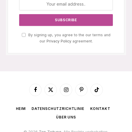
By signing up, you agree to the our terms and
our
Privacy Policy
agreement.
Facebook
X
Instagram
Pinterest
TikTok
(Twitter)
HEIM
DATENSCHUTZRICHTLINIE
KONTAKT
ÜBER UNS
© 2026
Top Zeitung
. Alle Rechte vorbehalten.