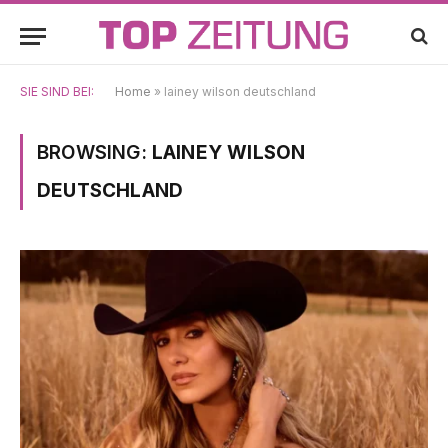
SIE SIND BEI:
Home
»
lainey wilson deutschland
BROWSING:
LAINEY WILSON
DEUTSCHLAND