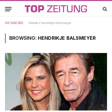
SIE SIND BEI:
Home
»
hendrikje balsmeyer
BROWSING:
HENDRIKJE BALSMEYER