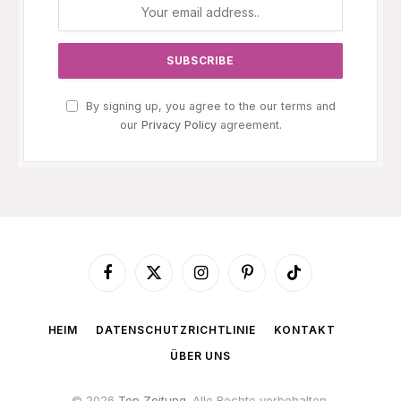
By signing up, you agree to the our terms and
our
Privacy Policy
agreement.
Facebook
X
Instagram
Pinterest
TikTok
(Twitter)
HEIM
DATENSCHUTZRICHTLINIE
KONTAKT
ÜBER UNS
© 2026
Top Zeitung
. Alle Rechte vorbehalten.