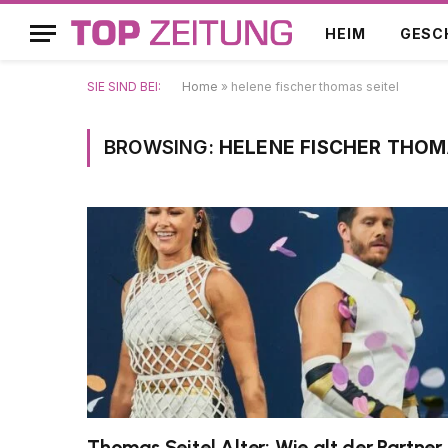
HEIM
GESC
SIE SIND BEI:
Home
»
helene fischer thomas seitel
BROWSING:
HELENE FISCHER THOM
Thomas Seitel Alter: Wie alt der Partner