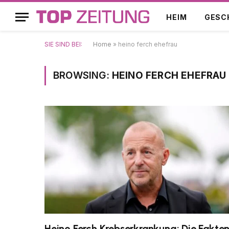
HEIM
GESC
SIE SIND BEI:
Home
»
heino ferch ehefrau
BROWSING:
HEINO FERCH EHEFRAU
Heino Ferch Krebserkrankung: Die Fakte