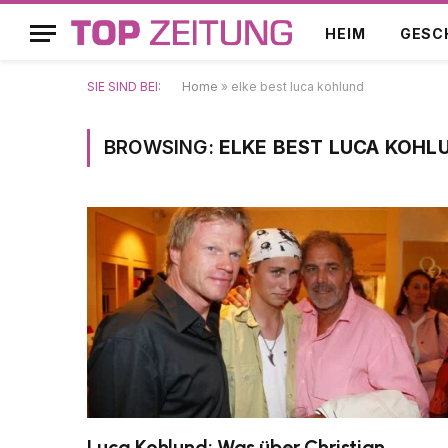
HEIM
GESC
SIE SIND BEI:
Home
»
elke best luca kohlund
BROWSING:
ELKE BEST LUCA KOHL
Luca Kohlund: Was über Christian