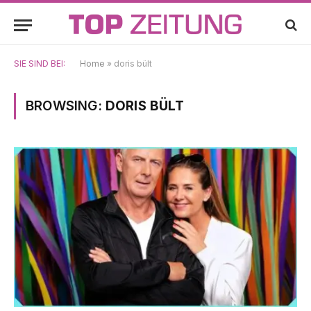
SIE SIND BEI:
Home
»
doris bült
BROWSING:
DORIS BÜLT