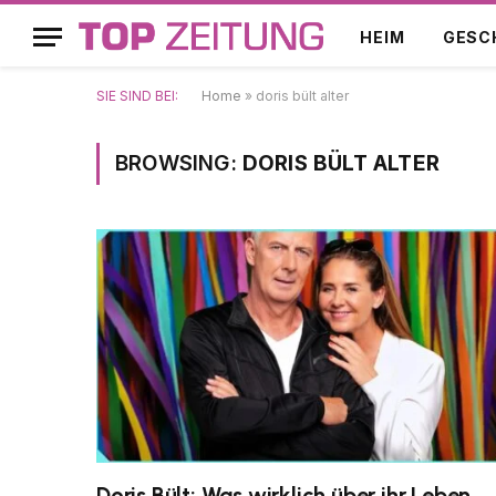
HEIM
GESC
SIE SIND BEI:
Home
»
doris bült alter
BROWSING:
DORIS BÜLT ALTER
Doris Bült: Was wirklich über ihr Leben,