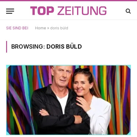
SIE SIND BEI:
Home
»
doris büld
BROWSING:
DORIS BÜLD